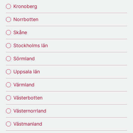
Kronoberg
Norrbotten
Skåne
Stockholms län
Sörmland
Uppsala län
Värmland
Västerbotten
Västernorrland
Västmanland