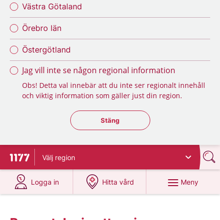
Västra Götaland
Örebro län
Östergötland
Jag vill inte se någon regional information
Obs! Detta val innebär att du inte ser regionalt innehåll
och viktig information som gäller just din region.
Stäng regionsväljaren
Stäng
Välj
region
Till startsidan för 1177
på 1177.se
på 1177.se
Meny
Logga in
Hitta vård