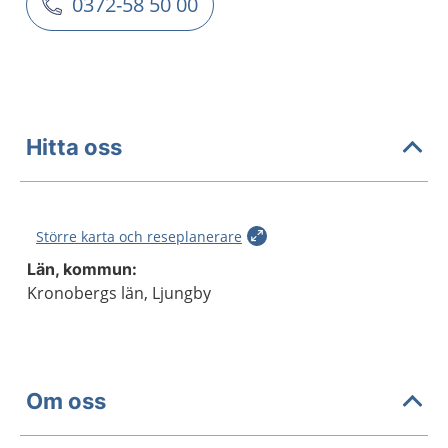
0372-58 50 00
Hitta oss
Större karta och reseplanerare
Län, kommun:
Kronobergs län, Ljungby
Om oss