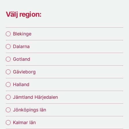
Välj region:
Blekinge
Dalarna
Gotland
Gävleborg
Halland
Jämtland Härjedalen
Jönköpings län
Kalmar län