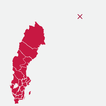
Stäng regionsvälj