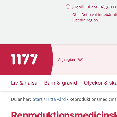
Jag vill inte se någon 
Obs! Detta val innebär att
just din region.
Till startsidan för 1177
Välj
region
Liv & hälsa
Barn & gravid
Olyckor & sk
Du är här:
Start
Hitta vård
Reproduktionsmedicins
Reproduktionsmedicinsk