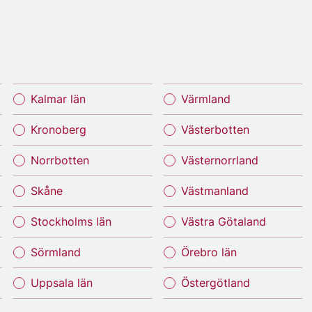
Kalmar län
Värmland
Kronoberg
Västerbotten
Norrbotten
Västernorrland
Skåne
Västmanland
Stockholms län
Västra Götaland
Sörmland
Örebro län
Uppsala län
Östergötland