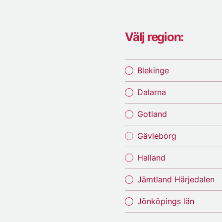
Välj region:
Blekinge
Dalarna
Gotland
Gävleborg
Halland
Jämtland Härjedalen
Jönköpings län