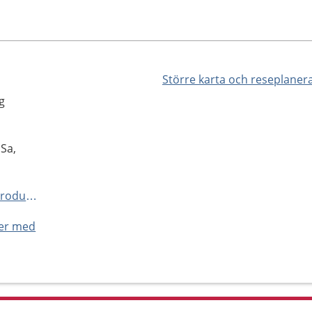
Större karta och reseplaner
g
Sa,
http://www.sahlgrenska.se/reproduktionsmedicin
ner med