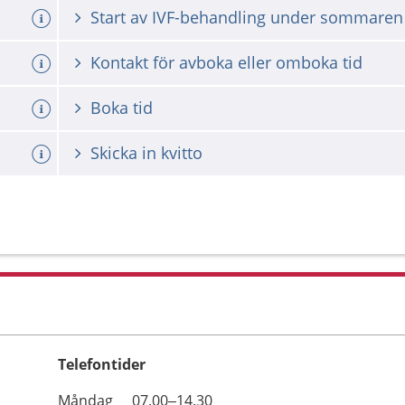
Start av IVF-behandling under sommaren
ation.
Kontakt för avboka eller omboka tid
Boka tid
Skicka in kvitto
Telefontider
Öppettider
Kommentarer
Måndag
07.00–14.30
Dag