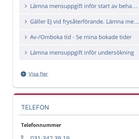
Lämna mensuppgift inför start av behandling under helg
Gäller EJ vid frysåterförande. Lämna meddelande om positiv ägglossningssticka inför insemin
Av-/Omboka tid - Se mina bokade tider
Lämna mensuppgift inför undersökning
Visa fler
TELEFON
Telefonnummer
031-342 39 19