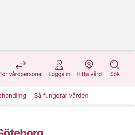
på 1177.se
på 1177.se
på 1177.se
på 1177.se
För vårdpersonal
Logga in
Hitta vård
Sök
ehandling
Så fungerar vården
Göteborg