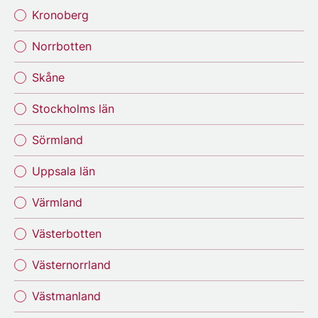
Kronoberg
Norrbotten
Skåne
Stockholms län
Sörmland
Uppsala län
Värmland
Västerbotten
Västernorrland
Västmanland