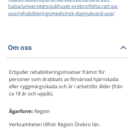
halsa/universitetssjukhuset-orebro/hitta-ratt-pa-
uso/rehabiliteringsmedicinsk-dagsjukvard-uso/
Om oss
Erbjuder rehabiliteringsinsatser främst för
personer som drabbats av förvärvad hjärnskada
eller ryggmärgsskada och är i arbetsför ålder (från
ca 18 år och uppåt).
Ägarform
:
Region
Verksamheten tillhör Region Örebro län.