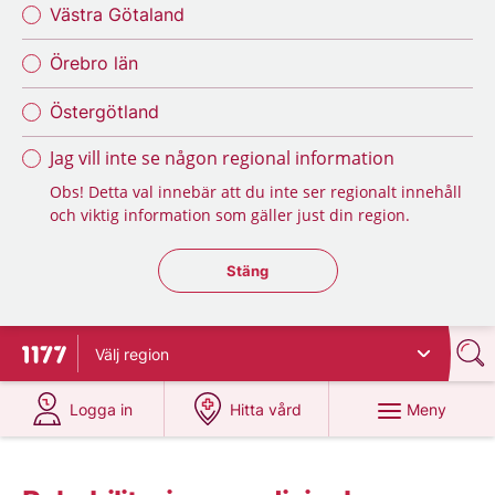
Västra Götaland
Örebro län
Östergötland
Jag vill inte se någon regional information
Obs! Detta val innebär att du inte ser regionalt innehåll
och viktig information som gäller just din region.
Stäng regionsväljaren
Stäng
Välj
region
Till startsidan för 1177
på 1177.se
på 1177.se
Meny
Logga in
Hitta vård