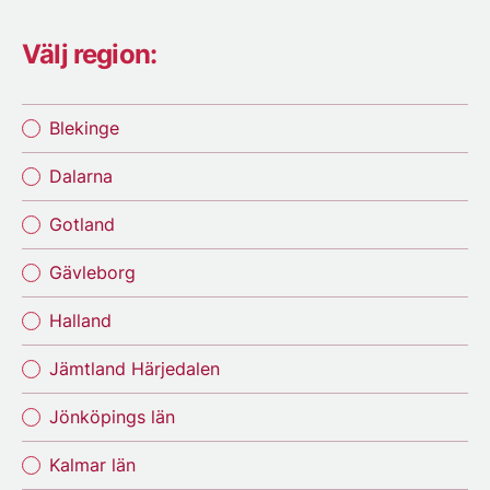
Välj region:
Blekinge
Dalarna
Gotland
Gävleborg
Halland
Jämtland Härjedalen
Jönköpings län
Kalmar län