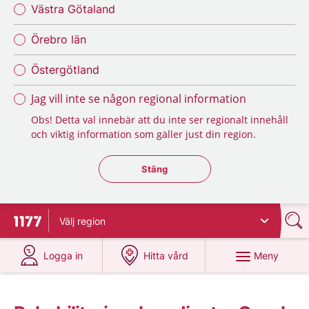
Västra Götaland
Örebro län
Östergötland
Jag vill inte se någon regional information
Obs! Detta val innebär att du inte ser regionalt innehåll
och viktig information som gäller just din region.
Stäng regionsväljaren
Stäng
Välj
region
Till startsidan för 1177
på 1177.se
på 1177.se
Meny
Logga in
Hitta vård