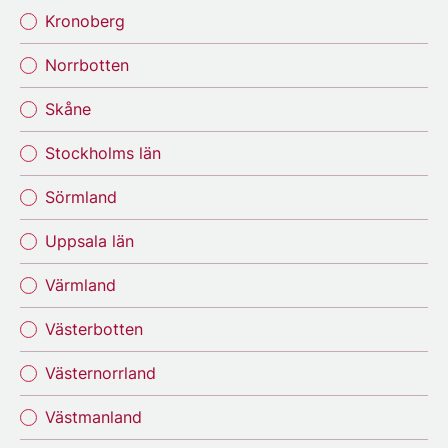
Kronoberg
Norrbotten
Skåne
Stockholms län
Sörmland
Uppsala län
Värmland
Västerbotten
Västernorrland
Västmanland