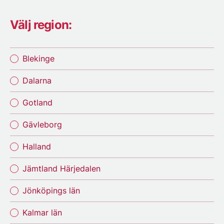
Välj region:
Blekinge
Dalarna
Gotland
Gävleborg
Halland
Jämtland Härjedalen
Jönköpings län
Kalmar län