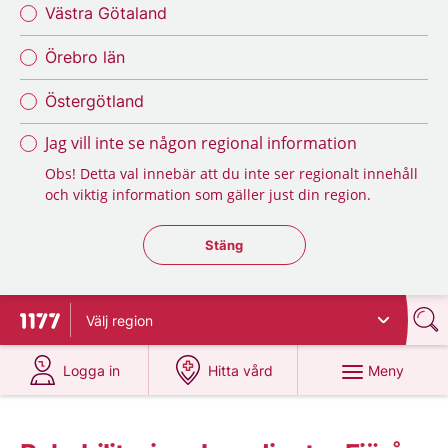
Västra Götaland
Örebro län
Östergötland
Jag vill inte se någon regional information
Obs! Detta val innebär att du inte ser regionalt innehåll
och viktig information som gäller just din region.
Stäng regionsväljaren
Stäng
Välj
region
Till startsidan för 1177
på 1177.se
på 1177.se
Meny
Logga in
Hitta vård