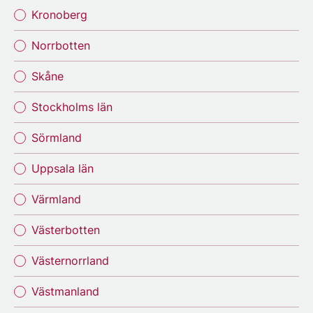
Kronoberg
Norrbotten
Skåne
Stockholms län
Sörmland
Uppsala län
Värmland
Västerbotten
Västernorrland
Västmanland