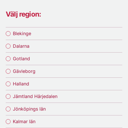
Välj region:
Blekinge
Dalarna
Gotland
Gävleborg
Halland
Jämtland Härjedalen
Jönköpings län
Kalmar län