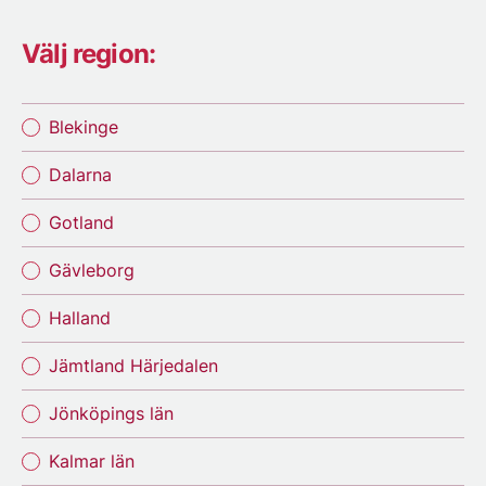
Välj region:
Blekinge
Dalarna
Gotland
Gävleborg
Halland
Jämtland Härjedalen
Jönköpings län
Kalmar län