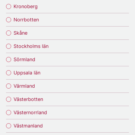
Kronoberg
Norrbotten
Skåne
Stockholms län
Sörmland
Uppsala län
Värmland
Västerbotten
Västernorrland
Västmanland