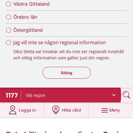
Västra Götaland
Örebro län
Östergötland
Jag vill inte se någon regional information
Obs! Detta val innebär att du inte ser regionalt innehåll
och viktig information som gäller just din region.
Stäng regionsväljaren
Stäng
Välj
region
Till startsidan för 1177
på 1177.se
på 1177.se
Meny
Logga in
Hitta vård