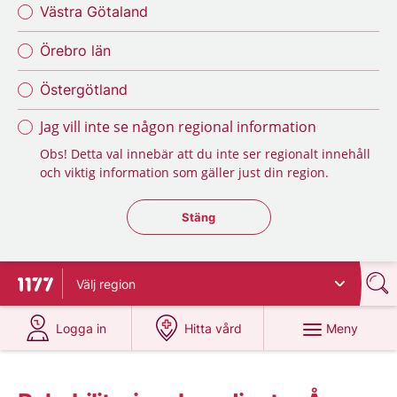
Västra Götaland
Örebro län
Östergötland
Jag vill inte se någon regional information
Obs! Detta val innebär att du inte ser regionalt innehåll
och viktig information som gäller just din region.
Stäng regionsväljaren
Stäng
Välj
region
Till startsidan för 1177
på 1177.se
på 1177.se
Meny
Logga in
Hitta vård