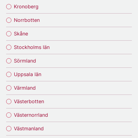
Kronoberg
Norrbotten
Skåne
Stockholms län
Sörmland
Uppsala län
Värmland
Västerbotten
Västernorrland
Västmanland