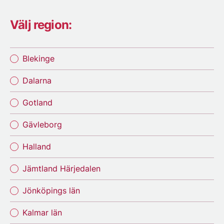
Välj region:
Blekinge
Dalarna
Gotland
Gävleborg
Halland
Jämtland Härjedalen
Jönköpings län
Kalmar län