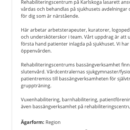
Rehabiliteringscentrum på Karlskoga lasarett ansv
vårdas och behandlas på sjukhusets avdelningar oc
för dig som är närstående.
Här arbetar arbetsterapeuter, kuratorer, logoped
och undersköterskor i team. Vårt uppdrag är att und
första hand patienter inlagda på sjukhuset. Vi ha
öppenvården.
Rehabiliteringscentrums bassängverksamhet finns
slutenvård. Vårdcentralernas sjukgymnaster/fysi
patientremiss till bassängverksamheten för självtr
gruppträning.
Vuxenhabilitering, barnhabilitering, patientföreni
även bassängverksamhet på rehabiliteringscentr
Ägarform
:
Region