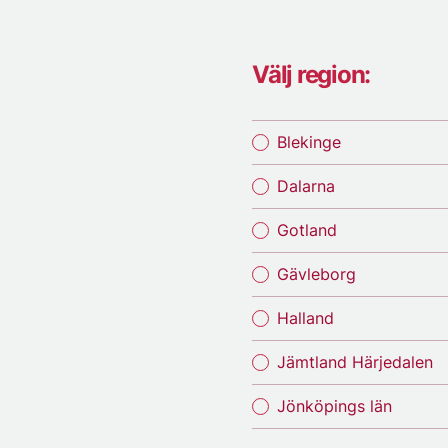
Välj region:
Blekinge
Dalarna
Gotland
Gävleborg
Halland
Jämtland Härjedalen
Jönköpings län