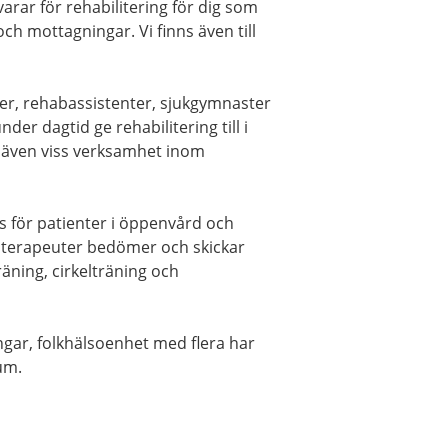
arar för rehabilitering för dig som
h mottagningar. Vi finns även till
er, rehabassistenter, sjukgymnaster
er dagtid ge rehabilitering till i
r även viss verksamhet inom
 för patienter i öppenvård och
oterapeuter bedömer och skickar
äning, cirkelträning och
ngar, folkhälsoenhet med flera har
um.