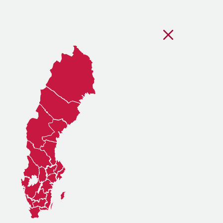
Stäng regionsvälj