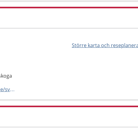
Större karta och reseplaner
lskoga
https://www.regionorebrolan.se/sv/vard-och-halsa/karlskoga-lasarett/mottagningar-och-vardavdelningar-pa-karlskoga-lasarett/rehabiliteringsenheten-karlskoga/