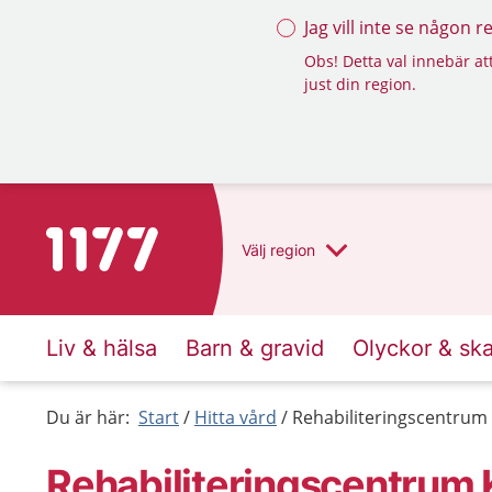
Jag vill inte se någon 
Obs! Detta val innebär att
just din region.
Till startsidan för 1177
Välj
region
Liv & hälsa
Barn & gravid
Olyckor & sk
Du är här:
Start
Hitta vård
Rehabiliteringscentrum 
Rehabiliteringscentrum 