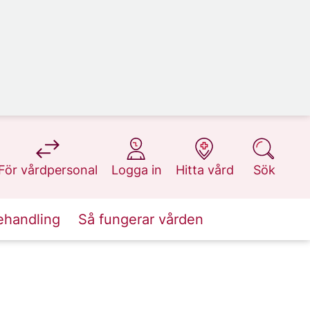
på 1177.se
på 1177.se
på 1177.se
på 1177.se
För vårdpersonal
Logga in
Hitta vård
Sök
ehandling
Så fungerar vården