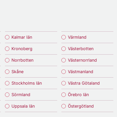
Kalmar län
Värmland
Kronoberg
Västerbotten
Norrbotten
Västernorrland
Skåne
Västmanland
Stockholms län
Västra Götaland
Sörmland
Örebro län
Uppsala län
Östergötland