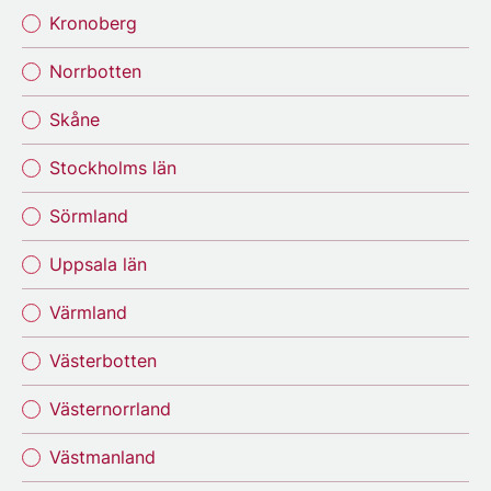
Kronoberg
Norrbotten
Skåne
Stockholms län
Sörmland
Uppsala län
Värmland
Västerbotten
Västernorrland
Västmanland