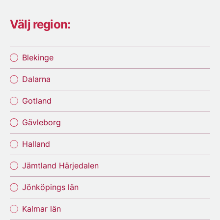
Välj region:
Blekinge
Dalarna
Gotland
Gävleborg
Halland
Jämtland Härjedalen
Jönköpings län
Kalmar län