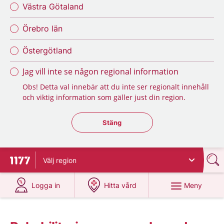
Västra Götaland
Örebro län
Östergötland
Jag vill inte se någon regional information
Obs! Detta val innebär att du inte ser regionalt innehåll
och viktig information som gäller just din region.
Stäng regionsväljaren
Stäng
Välj
region
Till startsidan för 1177
på 1177.se
på 1177.se
Meny
Logga in
Hitta vård