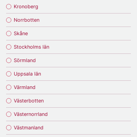
Kronoberg
Norrbotten
Skåne
Stockholms län
Sörmland
Uppsala län
Värmland
Västerbotten
Västernorrland
Västmanland