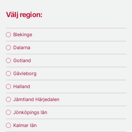
Välj region:
Blekinge
Dalarna
Gotland
Gävleborg
Halland
Jämtland Härjedalen
Jönköpings län
Kalmar län