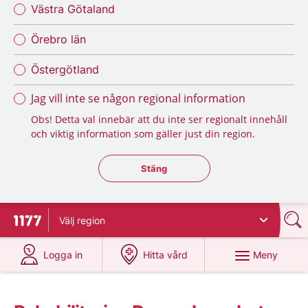
Västra Götaland
Örebro län
Östergötland
Jag vill inte se någon regional information
Obs! Detta val innebär att du inte ser regionalt innehåll
och viktig information som gäller just din region.
Stäng regionsväljaren
Stäng
Välj
region
Till startsidan för 1177
på 1177.se
på 1177.se
Meny
Logga in
Hitta vård