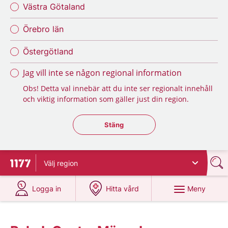
Västra Götaland
Örebro län
Östergötland
Jag vill inte se någon regional information
Obs! Detta val innebär att du inte ser regionalt innehåll
och viktig information som gäller just din region.
Stäng regionsväljaren
Stäng
Välj
region
Till startsidan för 1177
på 1177.se
på 1177.se
Meny
Logga in
Hitta vård