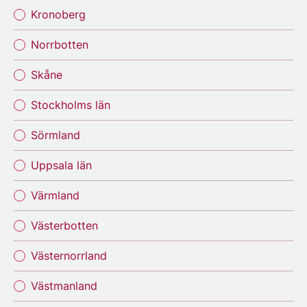
Kronoberg
Norrbotten
Skåne
Stockholms län
Sörmland
Uppsala län
Värmland
Västerbotten
Västernorrland
Västmanland