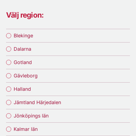
Välj region:
Blekinge
Dalarna
Gotland
Gävleborg
Halland
Jämtland Härjedalen
Jönköpings län
Kalmar län