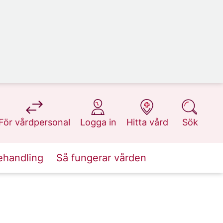
på 1177.se
på 1177.se
på 1177.se
på 1177.se
För vårdpersonal
Logga in
Hitta vård
Sök
ehandling
Så fungerar vården