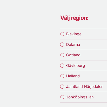
Välj region:
Blekinge
Dalarna
Gotland
Gävleborg
Halland
Jämtland Härjedalen
Jönköpings län