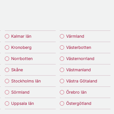
Kalmar län
Värmland
Kronoberg
Västerbotten
Norrbotten
Västernorrland
Skåne
Västmanland
Stockholms län
Västra Götaland
Sörmland
Örebro län
Uppsala län
Östergötland