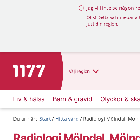
Jag vill inte se någon 
Obs! Detta val innebär att
just din region.
Till startsidan för 1177
Välj
region
Liv & hälsa
Barn & gravid
Olyckor & sk
Du är här:
Start
Hitta vård
Radiologi Mölndal, Möln
Radiologi Mölndal, Möln