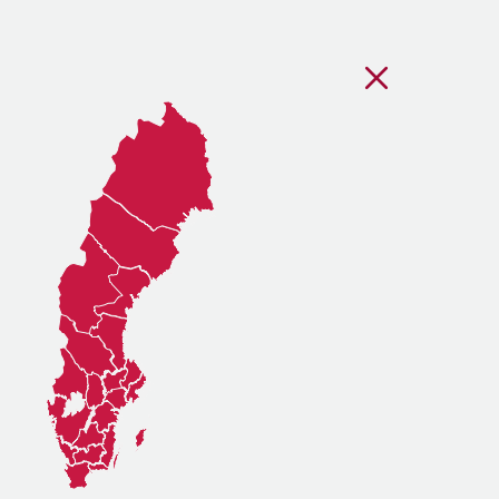
Stäng regionsvälj