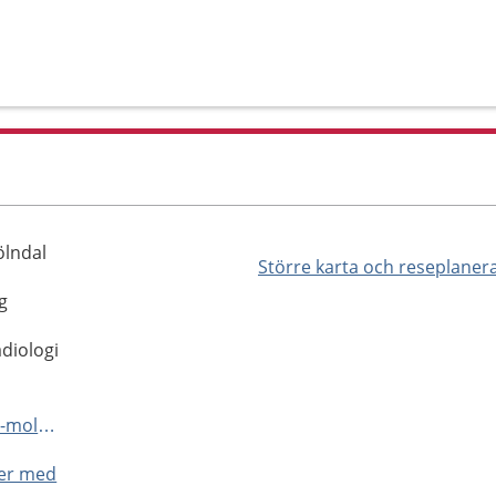
ölndal
Större karta och reseplaner
g
diologi
http://www.sahlgrenska.se/rad-molndal
ner med