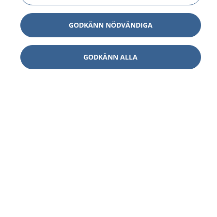
GODKÄNN NÖDVÄNDIGA
GODKÄNN ALLA