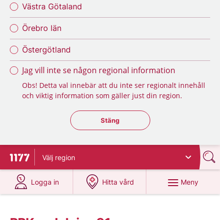
Västra Götaland
Örebro län
Östergötland
Jag vill inte se någon regional information
Obs! Detta val innebär att du inte ser regionalt innehåll
och viktig information som gäller just din region.
Stäng regionsväljaren
Stäng
Välj
region
Till startsidan för 1177
på 1177.se
på 1177.se
Meny
Logga in
Hitta vård