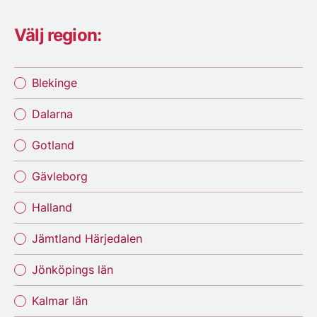
Välj region:
Blekinge
Dalarna
Gotland
Gävleborg
Halland
Jämtland Härjedalen
Jönköpings län
Kalmar län