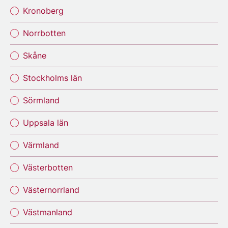
Kronoberg
Norrbotten
Skåne
Stockholms län
Sörmland
Uppsala län
Värmland
Västerbotten
Västernorrland
Västmanland