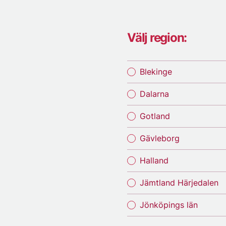
Välj region:
Blekinge
Dalarna
Gotland
Gävleborg
Halland
Jämtland Härjedalen
Jönköpings län