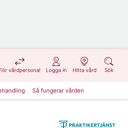
på 1177.se
på 1177.se
på 1177.se
på 1177.se
För vårdpersonal
Logga in
Hitta vård
Sök
ehandling
Så fungerar vården