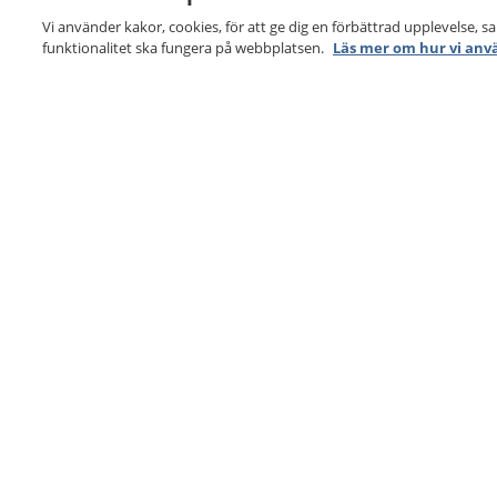
Vi använder kakor, cookies, för att ge dig en förbättrad upplevelse, s
funktionalitet ska fungera på webbplatsen.
Läs mer om hur vi anv
1177
–
tryggt om din hälsa och vård