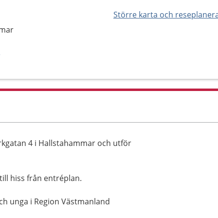
Större karta och reseplaner
mmar
/
kgatan 4 i Hallstahammar och utför
ll hiss från entréplan.
n och unga i Region Västmanland