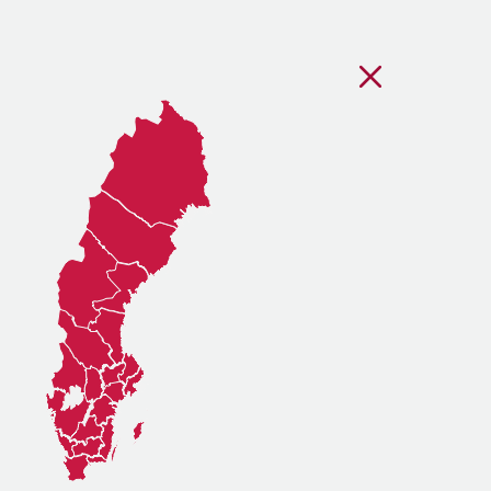
Stäng regionsvälj