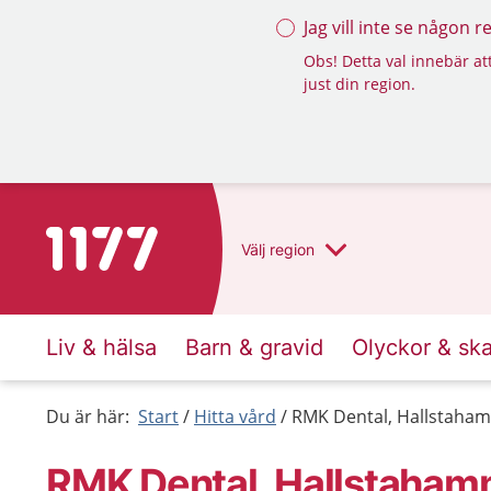
Jag vill inte se någon 
Obs! Detta val innebär att
just din region.
Till startsidan för 1177
Välj
region
Liv & hälsa
Barn & gravid
Olyckor & sk
Du är här:
Start
Hitta vård
RMK Dental, Hallstaha
RMK Dental, Hallstaham