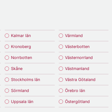
Kalmar län
Värmland
Kronoberg
Västerbotten
Norrbotten
Västernorrland
Skåne
Västmanland
Stockholms län
Västra Götaland
Sörmland
Örebro län
Uppsala län
Östergötland