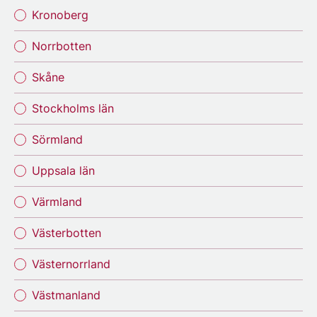
Kronoberg
Norrbotten
Skåne
Stockholms län
Sörmland
Uppsala län
Värmland
Västerbotten
Västernorrland
Västmanland