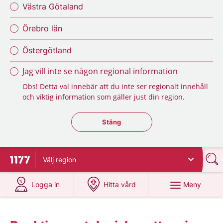
Västra Götaland
Örebro län
Östergötland
Jag vill inte se någon regional information
Obs! Detta val innebär att du inte ser regionalt innehåll
och viktig information som gäller just din region.
Stäng regionsväljaren
Stäng
Välj
region
Till startsidan för 1177
på 1177.se
på 1177.se
Meny
Logga in
Hitta vård