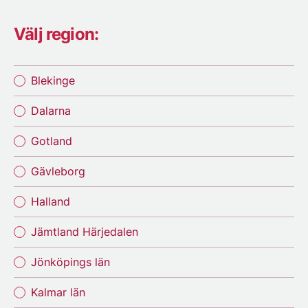
Välj region:
Blekinge
Dalarna
Gotland
Gävleborg
Halland
Jämtland Härjedalen
Jönköpings län
Kalmar län