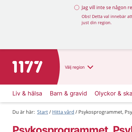
Jag vill inte se någon 
Obs! Detta val innebär att
just din region.
Till startsidan för 1177
Välj
region
Liv & hälsa
Barn & gravid
Olyckor & sk
Du är här:
Start
Hitta vård
Psykosprogrammet, Psy
Psykosprogrammet, Psy