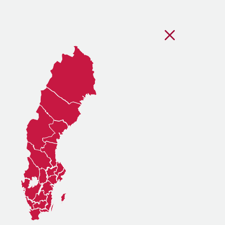
Stäng regionsvälj