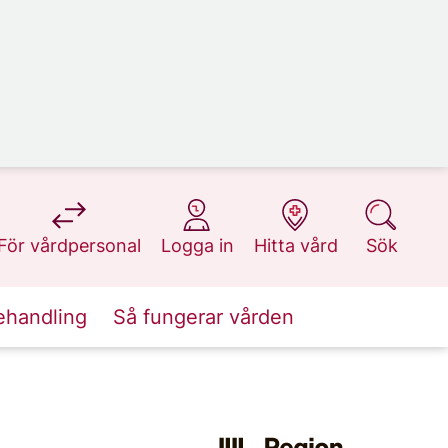
på 1177.se
på 1177.se
på 1177.se
på 1177.se
För vårdpersonal
Logga in
Hitta vård
Sök
ehandling
Så fungerar vården