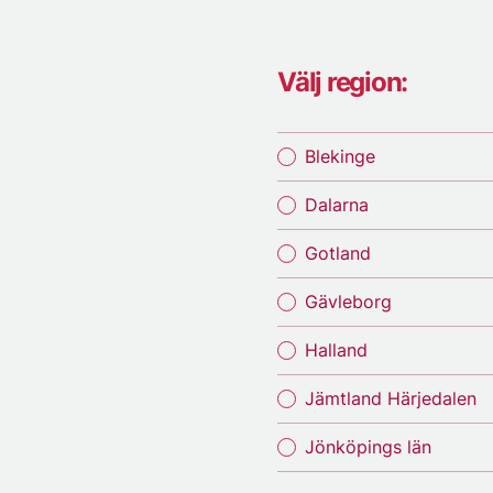
Välj region:
Blekinge
Dalarna
Gotland
Gävleborg
Halland
Jämtland Härjedalen
Jönköpings län