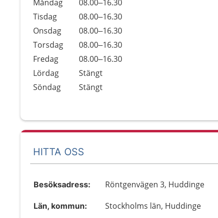
Öppettider
Kommentarer
Måndag
08.00–16.30
Dag
Tisdag
08.00–16.30
Onsdag
08.00–16.30
Torsdag
08.00–16.30
Fredag
08.00–16.30
Lördag
Stängt
Söndag
Stängt
HITTA OSS
Röntgenvägen 3, Huddinge
Besöksadress:
Stockholms län, Huddinge
Län, kommun: