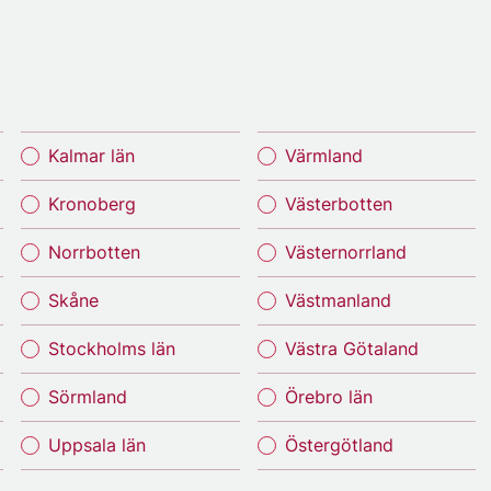
Kalmar län
Värmland
Kronoberg
Västerbotten
Norrbotten
Västernorrland
Skåne
Västmanland
Stockholms län
Västra Götaland
Sörmland
Örebro län
Uppsala län
Östergötland