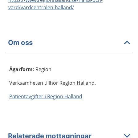
https://www.regionhalland.se/halsa-och-
vard/vardcentralen-halland/
Om oss
Ägarform
:
Region
Verksamheten tillhör Region Halland.
Patientavgifter i Region Halland
Relaterade mottagningar