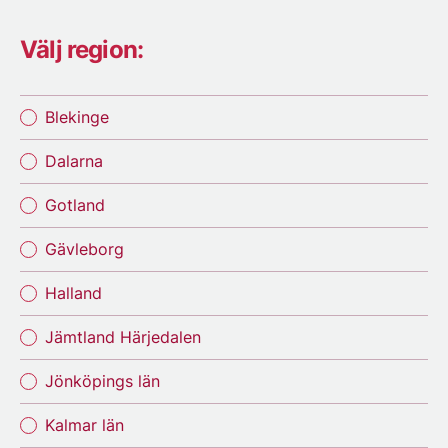
Välj region:
Blekinge
Dalarna
Gotland
Gävleborg
Halland
Jämtland Härjedalen
Jönköpings län
Kalmar län