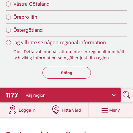
Västra Götaland
Örebro län
Östergötland
Jag vill inte se någon regional information
Obs! Detta val innebär att du inte ser regionalt innehåll
och viktig information som gäller just din region.
Stäng regionsväljaren
Stäng
Välj
region
Till startsidan för 1177
på 1177.se
på 1177.se
Meny
Logga in
Hitta vård