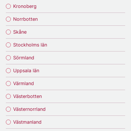
Kronoberg
Norrbotten
Skåne
Stockholms län
Sörmland
Uppsala län
Värmland
Västerbotten
Västernorrland
Västmanland