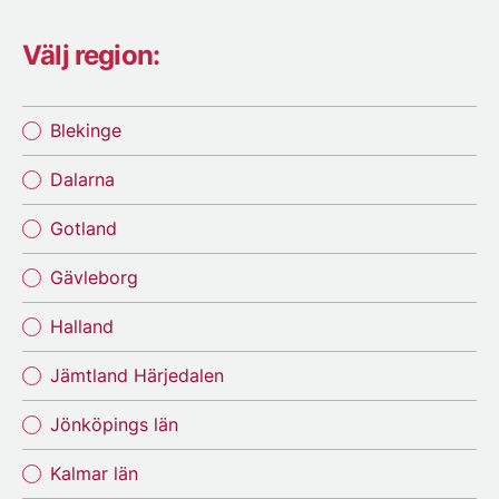
Välj region:
Blekinge
Dalarna
Gotland
Gävleborg
Halland
Jämtland Härjedalen
Jönköpings län
Kalmar län