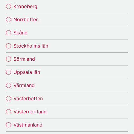
Kronoberg
Norrbotten
Skåne
Stockholms län
Sörmland
Uppsala län
Värmland
Västerbotten
Västernorrland
Västmanland