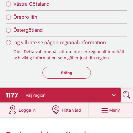
Västra Götaland
Örebro län
Östergötland
Jag vill inte se någon regional information
Obs! Detta val innebär att du inte ser regionalt innehåll
och viktig information som gäller just din region.
Stäng regionsväljaren
Stäng
Välj
region
Till startsidan för 1177
på 1177.se
på 1177.se
Meny
Logga in
Hitta vård