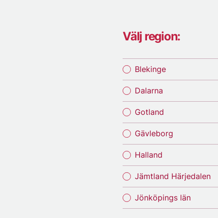
Välj region:
Blekinge
Dalarna
Gotland
Gävleborg
Halland
Jämtland Härjedalen
Jönköpings län