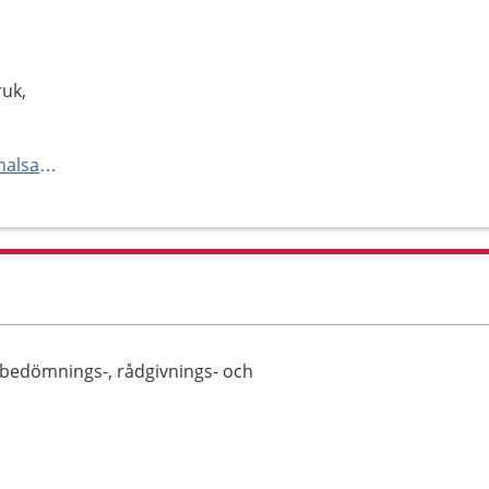
uk,
https://www.regionhalland.se/halsa-och-vard/vardcentralen-halland/
 bedömnings-, rådgivnings- och