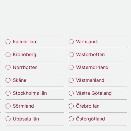
Kalmar län
Värmland
Kronoberg
Västerbotten
Norrbotten
Västernorrland
Skåne
Västmanland
Stockholms län
Västra Götaland
Sörmland
Örebro län
Uppsala län
Östergötland