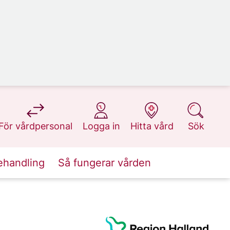
på 1177.se
på 1177.se
på 1177.se
på 1177.se
För vårdpersonal
Logga in
Hitta vård
Sök
ehandling
Så fungerar vården