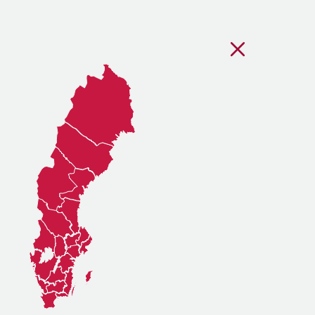
Stäng regionsvälj