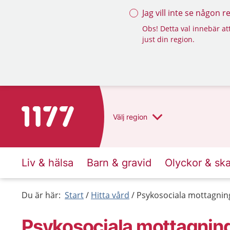
Jag vill inte se någon 
Obs! Detta val innebär att
just din region.
Till startsidan för 1177
Välj
region
Liv & hälsa
Barn & gravid
Olyckor & sk
Du är här:
Start
Hitta vård
Psykosociala mottagnin
Psykosociala mottagnin