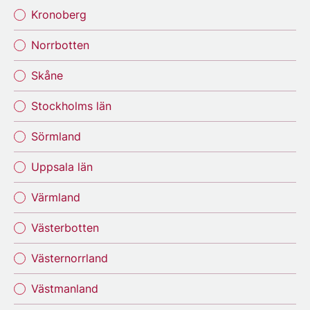
Kronoberg
Norrbotten
Skåne
Stockholms län
Sörmland
Uppsala län
Värmland
Västerbotten
Västernorrland
Västmanland