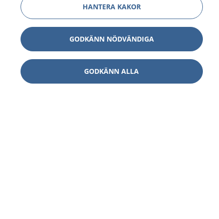
HANTERA KAKOR
GODKÄNN NÖDVÄNDIGA
GODKÄNN ALLA
1177
–
tryggt om din hälsa och vård