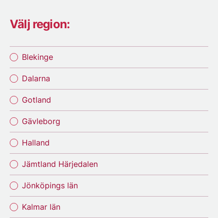
Välj region:
Blekinge
Dalarna
Gotland
Gävleborg
Halland
Jämtland Härjedalen
Jönköpings län
Kalmar län