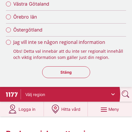
Västra Götaland
Örebro län
Östergötland
Jag vill inte se någon regional information
Obs! Detta val innebär att du inte ser regionalt innehåll
och viktig information som gäller just din region.
Stäng regionsväljaren
Stäng
Välj
region
Till startsidan för 1177
på 1177.se
på 1177.se
Meny
Logga in
Hitta vård