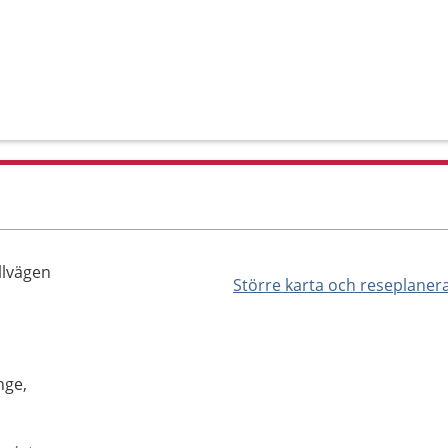
llvägen
Större karta och reseplaner
nge,