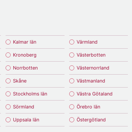
Kalmar län
Värmland
Kronoberg
Västerbotten
Norrbotten
Västernorrland
Skåne
Västmanland
Stockholms län
Västra Götaland
Sörmland
Örebro län
Uppsala län
Östergötland