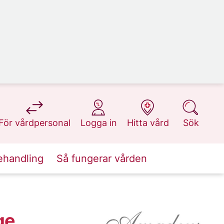
på 1177.se
på 1177.se
på 1177.se
på 1177.se
För vårdpersonal
Logga in
Hitta vård
Sök
ehandling
Så fungerar vården
ge,