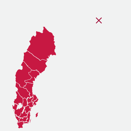
Stäng regionsvälj