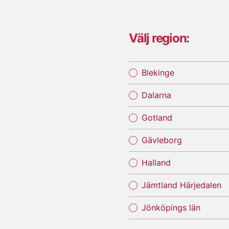
Välj region:
Blekinge
Dalarna
Gotland
Gävleborg
Halland
Jämtland Härjedalen
Jönköpings län