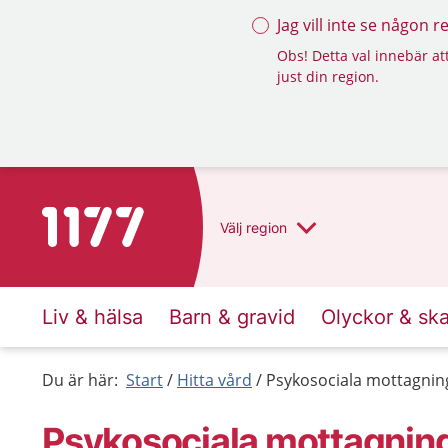
Jag vill inte se någon 
Obs! Detta val innebär att
just din region.
Till startsidan för 1177
Välj
region
Liv & hälsa
Barn & gravid
Olyckor & sk
Du är här:
Start
Hitta vård
Psykosociala mottagnin
Psykosociala mottagning