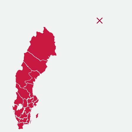
Stäng regionsvälj