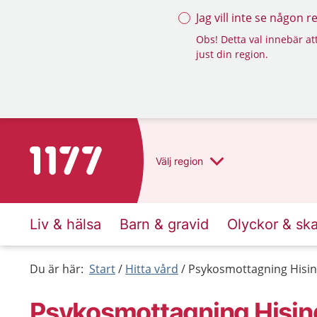
Jag vill inte se någon 
Obs! Detta val innebär att
just din region.
Till startsidan för 1177
Välj
region
Liv & hälsa
Barn & gravid
Olyckor & sk
Du är här:
Start
Hitta vård
Psykosmottagning Hisi
Psykosmottagning Hisin