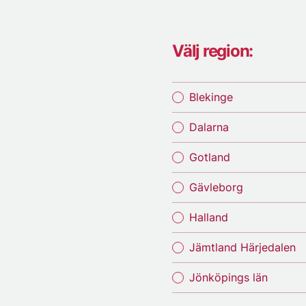
Välj region:
Blekinge
Dalarna
Gotland
Gävleborg
Halland
Jämtland Härjedalen
Jönköpings län