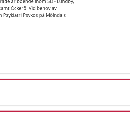
område är boende inom SDF Lundby,
samt Öckerö. Vid behov av
 Psykiatri Psykos på Mölndals