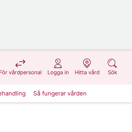
på 1177.se
på 1177.se
på 1177.se
på 1177.se
För vårdpersonal
Logga in
Hitta vård
Sök
ehandling
Så fungerar vården