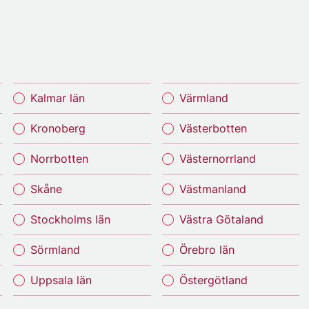
Kalmar län
Värmland
Kronoberg
Västerbotten
Norrbotten
Västernorrland
Skåne
Västmanland
Stockholms län
Västra Götaland
Sörmland
Örebro län
Uppsala län
Östergötland