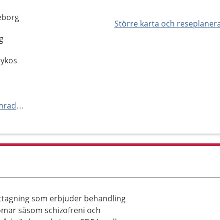
teborg
Större karta och reseplaner
g
sykos
https://www.sahlgrenska.se/omraden/omrade-2/psykiatri-psykos/enheter/psykosmottagning-hisingen/
tagning som erbjuder behandling
domar såsom schizofreni och