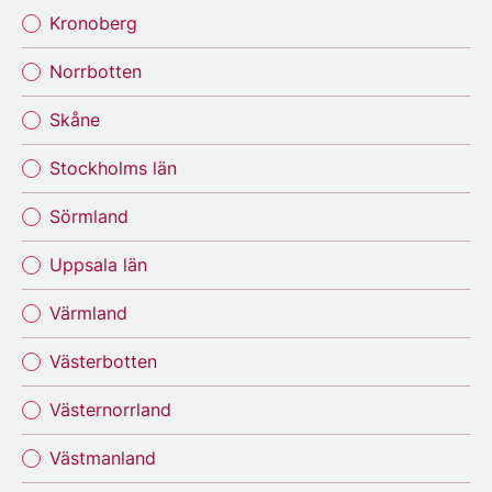
Kronoberg
Norrbotten
Skåne
Stockholms län
Sörmland
Uppsala län
Värmland
Västerbotten
Västernorrland
Västmanland