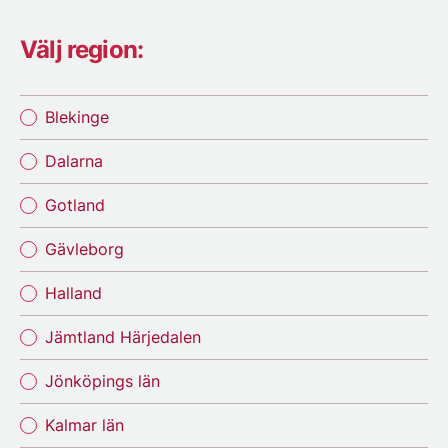
Välj region:
Blekinge
Dalarna
Gotland
Gävleborg
Halland
Jämtland Härjedalen
Jönköpings län
Kalmar län