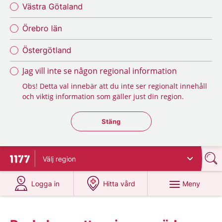
Västra Götaland
Örebro län
Östergötland
Jag vill inte se någon regional information
Obs! Detta val innebär att du inte ser regionalt innehåll
och viktig information som gäller just din region.
Stäng regionsväljaren
Stäng
Välj
region
Till startsidan för 1177
på 1177.se
på 1177.se
Meny
Logga in
Hitta vård