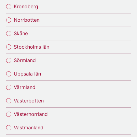
Kronoberg
Norrbotten
Skåne
Stockholms län
Sörmland
Uppsala län
Värmland
Västerbotten
Västernorrland
Västmanland