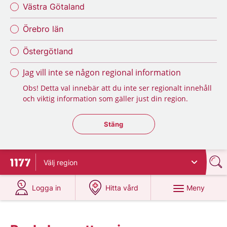
Västra Götaland
Örebro län
Östergötland
Jag vill inte se någon regional information
Obs! Detta val innebär att du inte ser regionalt innehåll
och viktig information som gäller just din region.
Stäng regionsväljaren
Stäng
Välj
region
Till startsidan för 1177
på 1177.se
på 1177.se
Meny
Logga in
Hitta vård