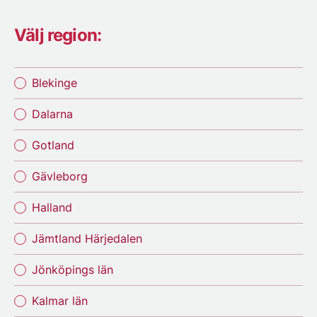
Välj region:
Blekinge
Dalarna
Gotland
Gävleborg
Halland
Jämtland Härjedalen
Jönköpings län
Kalmar län