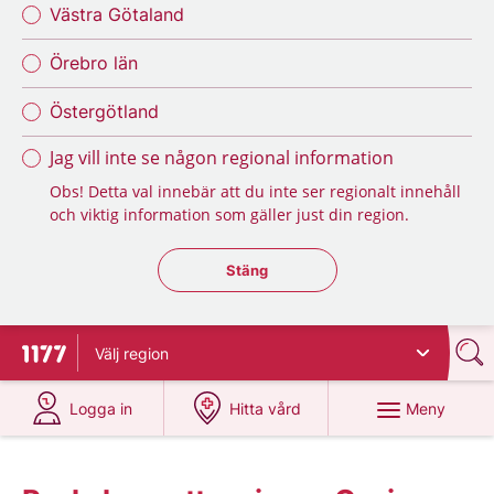
Västra Götaland
Örebro län
Östergötland
Jag vill inte se någon regional information
Obs! Detta val innebär att du inte ser regionalt innehåll
och viktig information som gäller just din region.
Stäng regionsväljaren
Stäng
Välj
region
Till startsidan för 1177
på 1177.se
på 1177.se
Meny
Logga in
Hitta vård