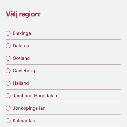
Välj region:
Blekinge
Dalarna
Gotland
Gävleborg
Halland
Jämtland Härjedalen
Jönköpings län
Kalmar län