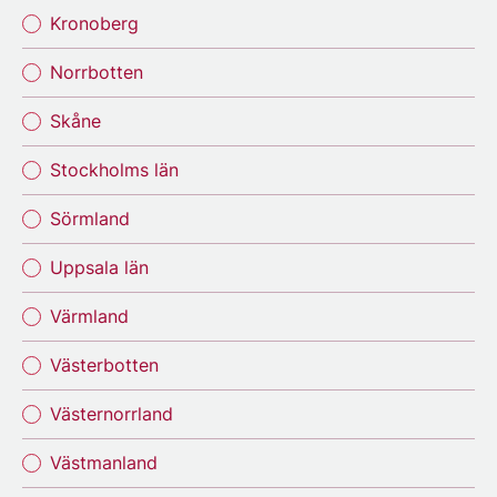
Kronoberg
Norrbotten
Skåne
Stockholms län
Sörmland
Uppsala län
Värmland
Västerbotten
Västernorrland
Västmanland