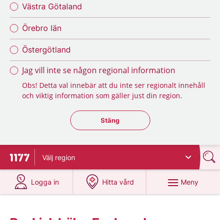
Västra Götaland
Örebro län
Östergötland
Jag vill inte se någon regional information
Obs! Detta val innebär att du inte ser regionalt innehåll
och viktig information som gäller just din region.
Stäng regionsväljaren
Stäng
Välj
region
Till startsidan för 1177
på 1177.se
på 1177.se
Meny
Logga in
Hitta vård