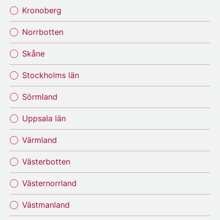
Kronoberg
Norrbotten
Skåne
Stockholms län
Sörmland
Uppsala län
Värmland
Västerbotten
Västernorrland
Västmanland