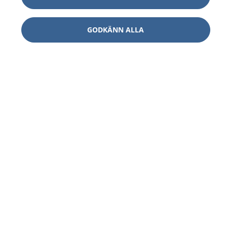
GODKÄNN ALLA
1177
–
tryggt om din hälsa och vård
På 1177.se får du råd om hälsa och information om
sjukdomar och vilka mottagningar du kan kontakta.
Logga in för att läsa din journal och göra dina
vårdärenden. Ring telefonnummer 1177 för
sjukvårdsrådgivning dygnet runt.
1177 ger dig råd när du vill må bättre.