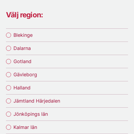
Välj region:
Blekinge
Dalarna
Gotland
Gävleborg
Halland
Jämtland Härjedalen
Jönköpings län
Kalmar län