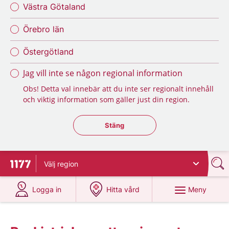
Västra Götaland
Örebro län
Östergötland
Jag vill inte se någon regional information
Obs! Detta val innebär att du inte ser regionalt innehåll
och viktig information som gäller just din region.
Stäng regionsväljaren
Stäng
Välj
region
Till startsidan för 1177
på 1177.se
på 1177.se
Meny
Logga in
Hitta vård