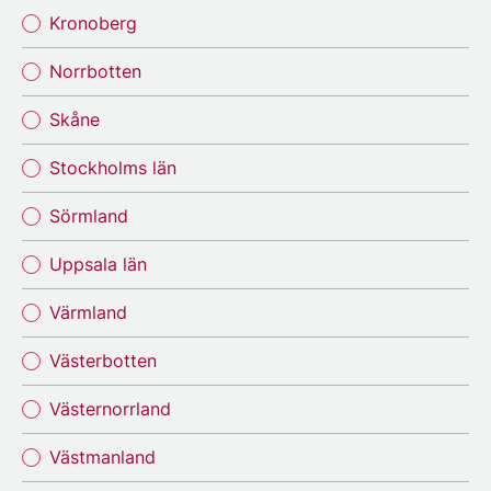
Kronoberg
Norrbotten
Skåne
Stockholms län
Sörmland
Uppsala län
Värmland
Västerbotten
Västernorrland
Västmanland