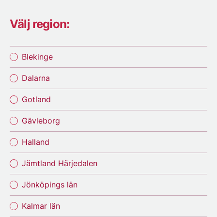
Välj region:
Blekinge
Dalarna
Gotland
Gävleborg
Halland
Jämtland Härjedalen
Jönköpings län
Kalmar län