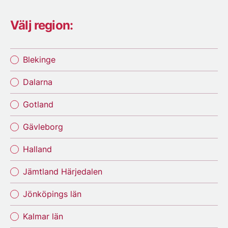
Välj region:
Blekinge
Dalarna
Gotland
Gävleborg
Halland
Jämtland Härjedalen
Jönköpings län
Kalmar län