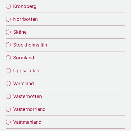
Kronoberg
Norrbotten
Skåne
Stockholms län
Sörmland
Uppsala län
Värmland
Västerbotten
Västernorrland
Västmanland