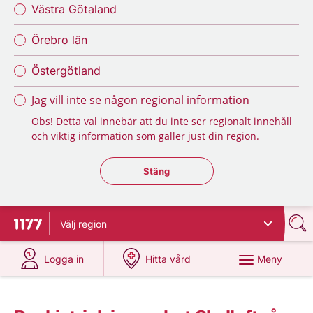
Västra Götaland
Örebro län
Östergötland
Jag vill inte se någon regional information
Obs! Detta val innebär att du inte ser regionalt innehåll
och viktig information som gäller just din region.
Stäng regionsväljaren
Stäng
Välj
region
Till startsidan för 1177
på 1177.se
på 1177.se
Meny
Logga in
Hitta vård