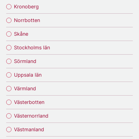
Kronoberg
Norrbotten
Skåne
Stockholms län
Sörmland
Uppsala län
Värmland
Västerbotten
Västernorrland
Västmanland