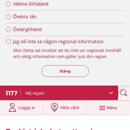
Västra Götaland
Örebro län
Östergötland
Jag vill inte se någon regional information
Obs! Detta val innebär att du inte ser regionalt innehåll
och viktig information som gäller just din region.
Stäng regionsväljaren
Stäng
Välj
region
Till startsidan för 1177
på 1177.se
på 1177.se
Meny
Logga in
Hitta vård