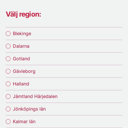
Välj region:
Blekinge
Dalarna
Gotland
Gävleborg
Halland
Jämtland Härjedalen
Jönköpings län
Kalmar län