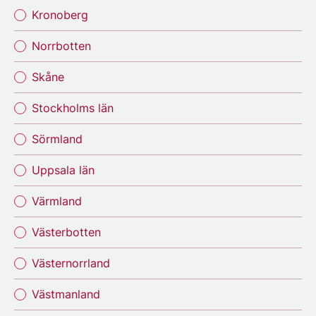
Kronoberg
Norrbotten
Skåne
Stockholms län
Sörmland
Uppsala län
Värmland
Västerbotten
Västernorrland
Västmanland