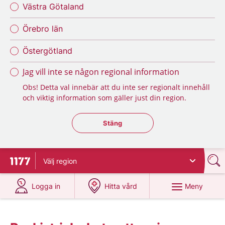
Västra Götaland
Örebro län
Östergötland
Jag vill inte se någon regional information
Obs! Detta val innebär att du inte ser regionalt innehåll
och viktig information som gäller just din region.
Stäng regionsväljaren
Stäng
Välj
region
Till startsidan för 1177
på 1177.se
på 1177.se
Meny
Logga in
Hitta vård