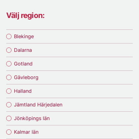
Välj region:
Blekinge
Dalarna
Gotland
Gävleborg
Halland
Jämtland Härjedalen
Jönköpings län
Kalmar län