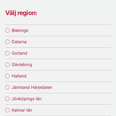
Välj region:
Blekinge
Dalarna
Gotland
Gävleborg
Halland
Jämtland Härjedalen
Jönköpings län
Kalmar län