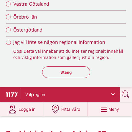
Västra Götaland
Örebro län
Östergötland
Jag vill inte se någon regional information
Obs! Detta val innebär att du inte ser regionalt innehåll
och viktig information som gäller just din region.
Stäng regionsväljaren
Stäng
Välj
region
Till startsidan för 1177
på 1177.se
på 1177.se
Meny
Logga in
Hitta vård