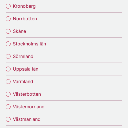
Kronoberg
Norrbotten
Skåne
Stockholms län
Sörmland
Uppsala län
Värmland
Västerbotten
Västernorrland
Västmanland