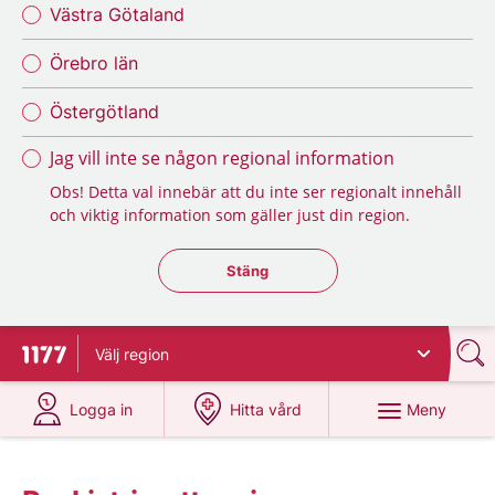
Västra Götaland
Örebro län
Östergötland
Jag vill inte se någon regional information
Obs! Detta val innebär att du inte ser regionalt innehåll
och viktig information som gäller just din region.
Stäng regionsväljaren
Stäng
Välj
region
Till startsidan för 1177
på 1177.se
på 1177.se
Meny
Logga in
Hitta vård