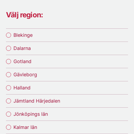
Välj region:
Blekinge
Dalarna
Gotland
Gävleborg
Halland
Jämtland Härjedalen
Jönköpings län
Kalmar län