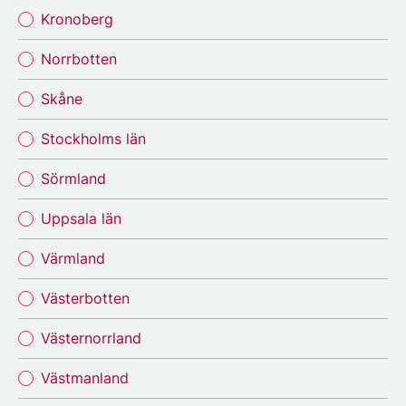
Kronoberg
Norrbotten
Skåne
Stockholms län
Sörmland
Uppsala län
Värmland
Västerbotten
Västernorrland
Västmanland