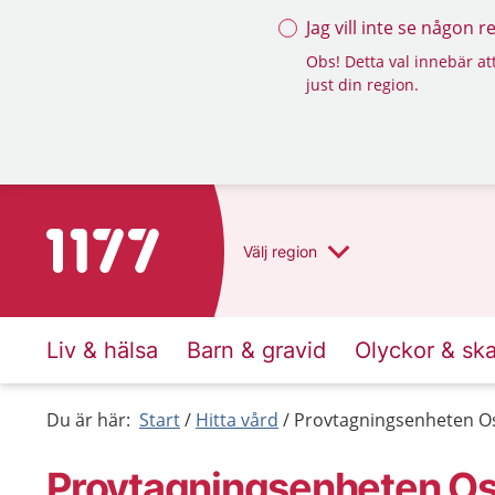
Jag vill inte se någon 
Obs! Detta val innebär att
just din region.
Till startsidan för 1177
Välj
region
Liv & hälsa
Barn & gravid
Olyckor & sk
Du är här:
Start
Hitta vård
Provtagningsenheten 
Provtagningsenheten O