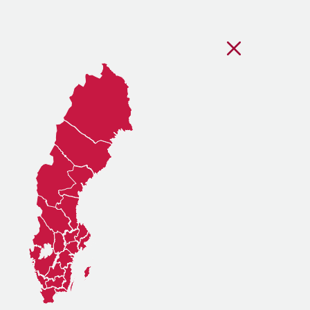
Stäng regionsvälj