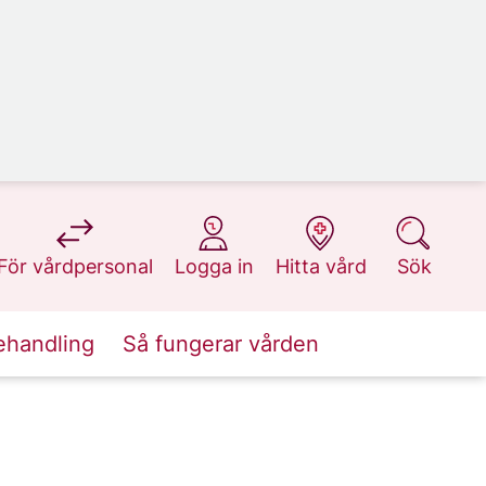
på 1177.se
på 1177.se
på 1177.se
på 1177.se
För vårdpersonal
Logga in
Hitta vård
Sök
ehandling
Så fungerar vården