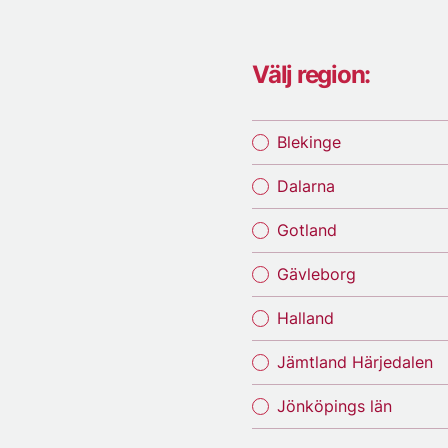
Välj region:
Blekinge
Dalarna
Gotland
Gävleborg
Halland
Jämtland Härjedalen
Jönköpings län