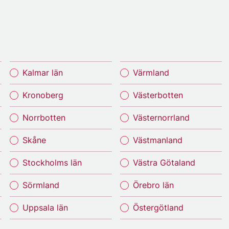
Kalmar län
Värmland
Kronoberg
Västerbotten
Norrbotten
Västernorrland
Skåne
Västmanland
Stockholms län
Västra Götaland
Sörmland
Örebro län
Uppsala län
Östergötland