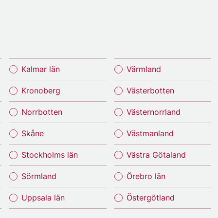
Kalmar län
Värmland
Kronoberg
Västerbotten
Norrbotten
Västernorrland
Skåne
Västmanland
Stockholms län
Västra Götaland
Sörmland
Örebro län
Uppsala län
Östergötland