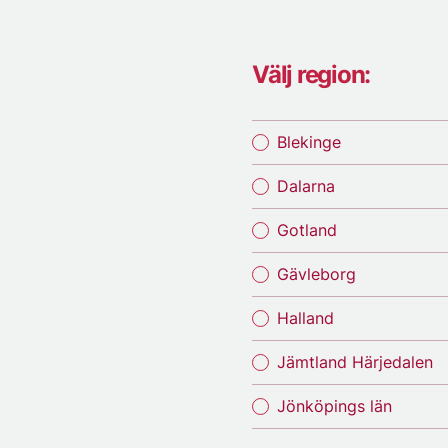
Välj region:
Blekinge
Dalarna
Gotland
Gävleborg
Halland
Jämtland Härjedalen
Jönköpings län