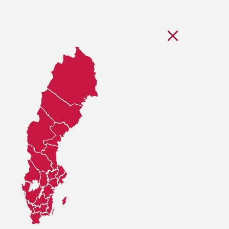
Stäng regionsvälj