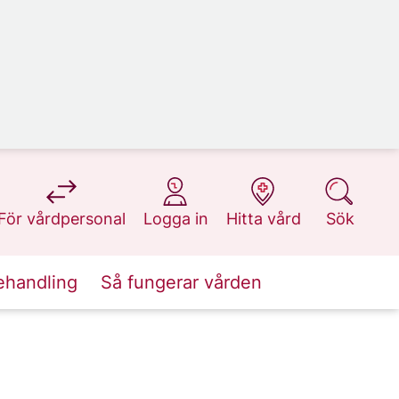
på 1177.se
på 1177.se
på 1177.se
på 1177.se
För vårdpersonal
Logga in
Hitta vård
Sök
ehandling
Så fungerar vården