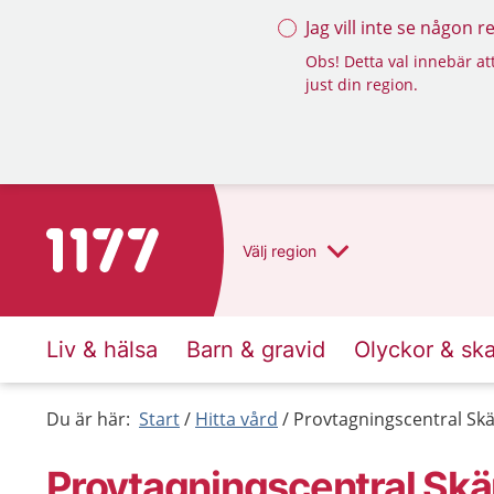
Jag vill inte se någon 
Obs! Detta val innebär att
just din region.
Till startsidan för 1177
Välj
region
Liv & hälsa
Barn & gravid
Olyckor & sk
Du är här:
Start
Hitta vård
Provtagningscentral Skä
Provtagningscentral Skä