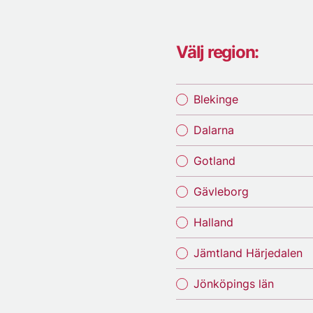
Välj region:
Blekinge
Dalarna
Gotland
Gävleborg
Halland
Jämtland Härjedalen
Jönköpings län