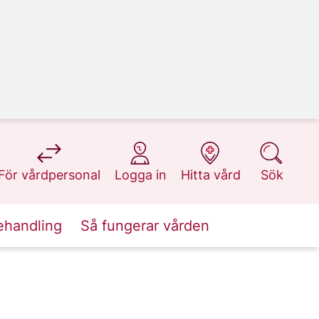
på 1177.se
på 1177.se
på 1177.se
på 1177.se
För vårdpersonal
Logga in
Hitta vård
Sök
ehandling
Så fungerar vården