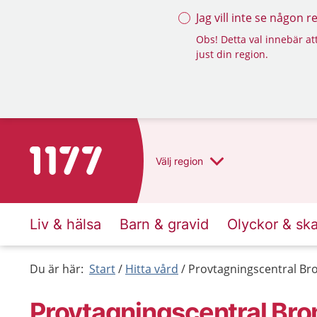
Jag vill inte se någon 
Obs! Detta val innebär att
just din region.
Till startsidan för 1177
Välj
region
Liv & hälsa
Barn & gravid
Olyckor & sk
Du är här:
Start
Hitta vård
Provtagningscentral Br
Provtagningscentral Bro