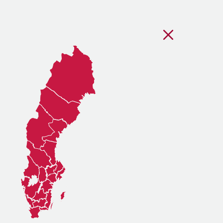
Stäng regionsvälj