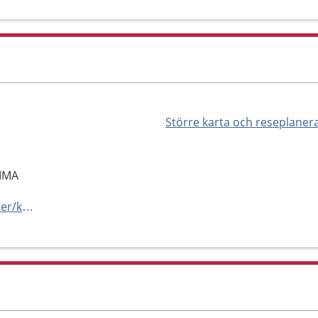
Större karta och reseplaner
OMMA
http://karolinska.se/for-patienter/karolinska-universitetslaboratoriet