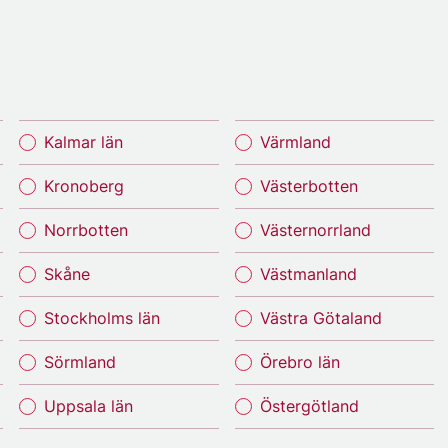
Kalmar län
Värmland
Kronoberg
Västerbotten
Norrbotten
Västernorrland
Skåne
Västmanland
Stockholms län
Västra Götaland
Sörmland
Örebro län
Uppsala län
Östergötland