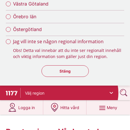
Västra Götaland
Örebro län
Östergötland
Jag vill inte se någon regional information
Obs! Detta val innebär att du inte ser regionalt innehåll
och viktig information som gäller just din region.
Stäng regionsväljaren
Stäng
Välj
region
Till startsidan för 1177
på 1177.se
på 1177.se
Meny
Logga in
Hitta vård