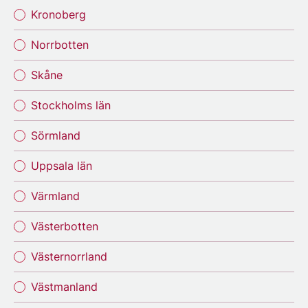
Kronoberg
Norrbotten
Skåne
Stockholms län
Sörmland
Uppsala län
Värmland
Västerbotten
Västernorrland
Västmanland