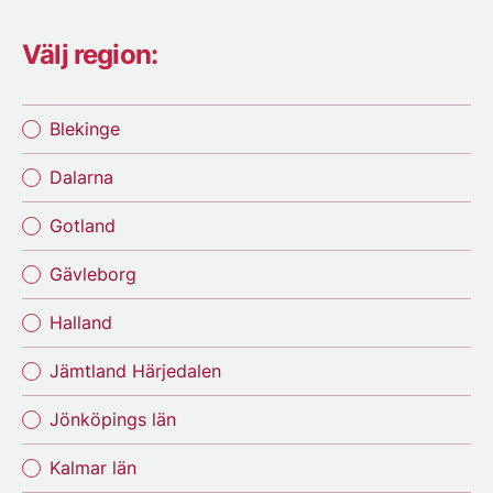
Välj region:
Blekinge
Dalarna
Gotland
Gävleborg
Halland
Jämtland Härjedalen
Jönköpings län
Kalmar län