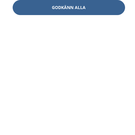
GODKÄNN ALLA
1177
–
tryggt om din hälsa och vård
På 1177.se får du råd om hälsa och information om
sjukdomar och vilka mottagningar du kan kontakta.
Logga in för att läsa din journal och göra dina