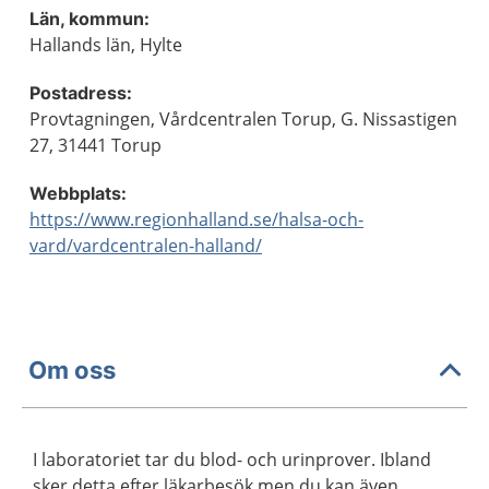
Län, kommun:
Hallands län, Hylte
Postadress:
Provtagningen, Vårdcentralen Torup, G. Nissastigen
27, 31441 Torup
Webbplats:
https://www.regionhalland.se/halsa-och-
vard/vardcentralen-halland/
Om oss
I laboratoriet tar du blod- och urinprover. Ibland
sker detta efter läkarbesök men du kan även