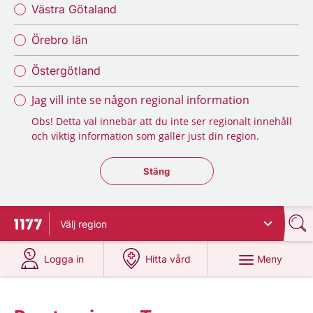
Västra Götaland
Örebro län
Östergötland
Jag vill inte se någon regional information
Obs! Detta val innebär att du inte ser regionalt innehåll
och viktig information som gäller just din region.
Stäng regionsväljaren
Stäng
Välj
region
Till startsidan för 1177
på 1177.se
på 1177.se
Meny
Logga in
Hitta vård