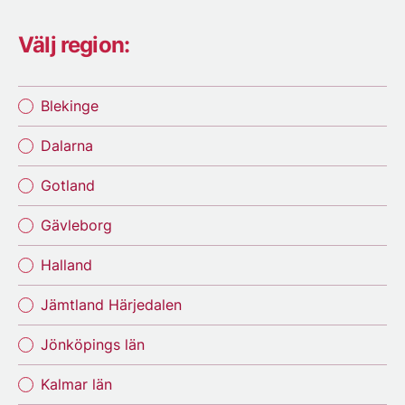
Välj region:
Blekinge
Dalarna
Gotland
Gävleborg
Halland
Jämtland Härjedalen
Jönköpings län
Kalmar län