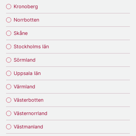
Kronoberg
Norrbotten
Skåne
Stockholms län
Sörmland
Uppsala län
Värmland
Västerbotten
Västernorrland
Västmanland