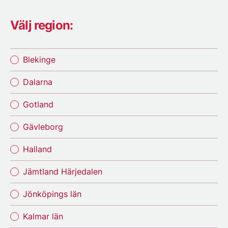
Välj region:
Blekinge
Dalarna
Gotland
Gävleborg
Halland
Jämtland Härjedalen
Jönköpings län
Kalmar län