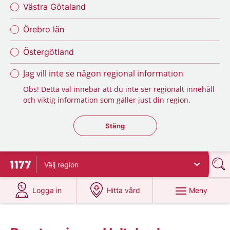
Västra Götaland
Örebro län
Östergötland
Jag vill inte se någon regional information
Obs! Detta val innebär att du inte ser regionalt innehåll
och viktig information som gäller just din region.
Stäng regionsväljaren
Stäng
Välj
region
Till startsidan för 1177
på 1177.se
på 1177.se
Meny
Logga in
Hitta vård