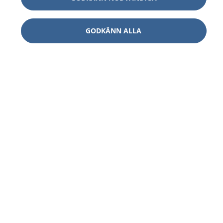
GODKÄNN ALLA
1177
–
tryggt om din hälsa och vård
På 1177.se får du råd om hälsa och information om
sjukdomar och vilka mottagningar du kan kontakta.