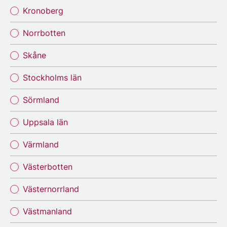
Kronoberg
Norrbotten
Skåne
Stockholms län
Sörmland
Uppsala län
Värmland
Västerbotten
Västernorrland
Västmanland