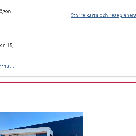
vägen
Större karta och reseplaner
en 15,
https://doktor.se/vardcentraler/huslakarna-falkenberg