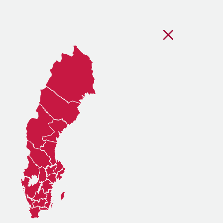
Stäng regionsvälj