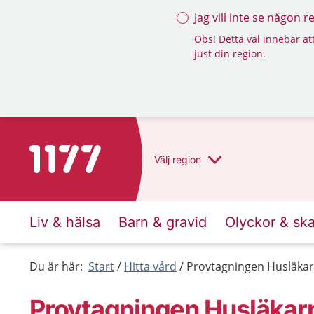
Jag vill inte se någon 
Obs! Detta val innebär att
just din region.
Till startsidan för 1177
Välj
region
Liv & hälsa
Barn & gravid
Olyckor & sk
Du är här:
Start
Hitta vård
Provtagningen Husläkar
Provtagningen Husläkar