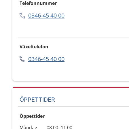
Telefonnummer
0346-45 40 00
Växeltelefon
0346-45 40 00
ÖPPETTIDER
Öppettider
Öppettider
Kommentarer
Måndag
08.00–11.00
Dag