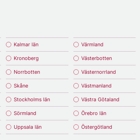
Kalmar län
Värmland
Kronoberg
Västerbotten
Norrbotten
Västernorrland
Skåne
Västmanland
Stockholms län
Västra Götaland
Sörmland
Örebro län
Uppsala län
Östergötland