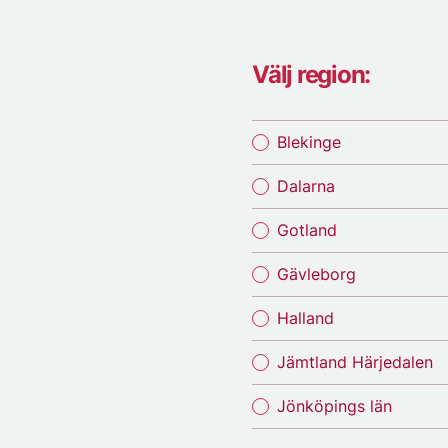
Välj region:
Blekinge
Dalarna
Gotland
Gävleborg
Halland
Jämtland Härjedalen
Jönköpings län