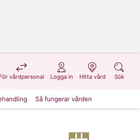
på 1177.se
på 1177.se
på 1177.se
på 1177.se
För vårdpersonal
Logga in
Hitta vård
Sök
ehandling
Så fungerar vården