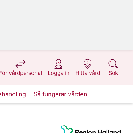
på 1177.se
på 1177.se
på 1177.se
på 1177.se
För vårdpersonal
Logga in
Hitta vård
Sök
ehandling
Så fungerar vården