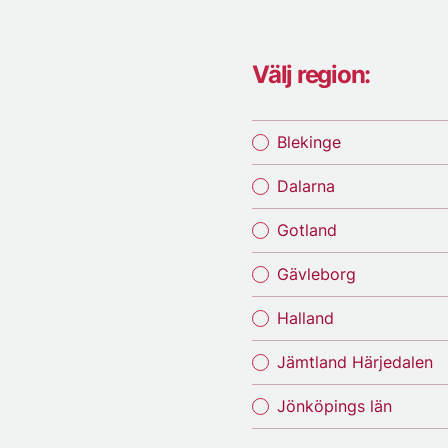
Välj region:
Blekinge
Dalarna
Gotland
Gävleborg
Halland
Jämtland Härjedalen
Jönköpings län