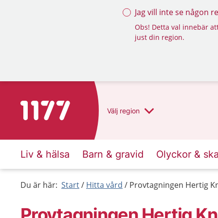
Jag vill inte se någon 
Obs! Detta val innebär att
just din region.
Till startsidan för 1177
Välj
region
Liv & hälsa
Barn & gravid
Olyckor & sk
Du är här:
Start
Hitta vård
Provtagningen Hertig K
Provtagningen Hertig Kn