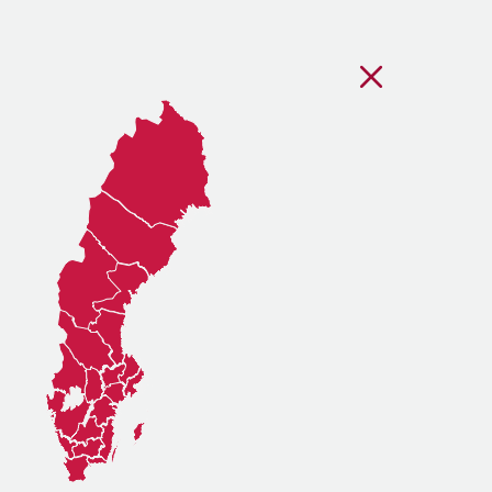
Stäng regionsvälj