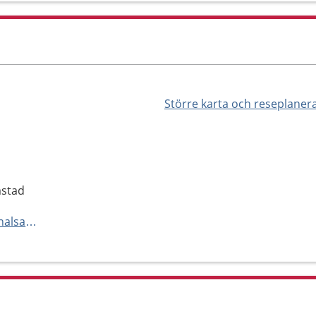
Större karta och reseplaner
mstad
https://www.regionhalland.se/halsa-och-vard/vardcentralen-halland/