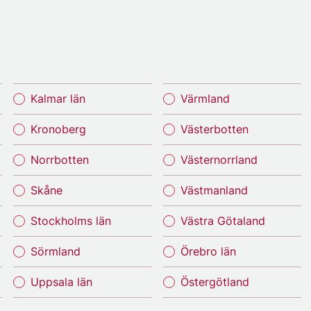
Kalmar län
Värmland
Kronoberg
Västerbotten
Norrbotten
Västernorrland
Skåne
Västmanland
Stockholms län
Västra Götaland
Sörmland
Örebro län
Uppsala län
Östergötland