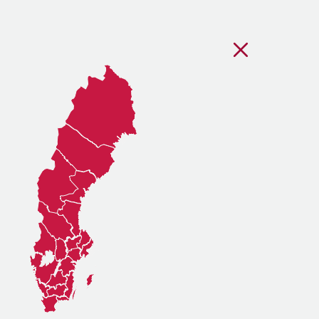
Stäng regionsvälj