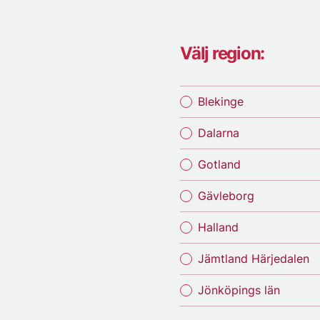
Välj region:
Blekinge
Dalarna
Gotland
Gävleborg
Halland
Jämtland Härjedalen
Jönköpings län