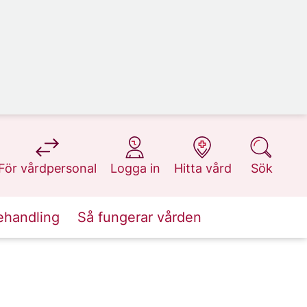
på 1177.se
på 1177.se
på 1177.se
på 1177.se
För vårdpersonal
Logga in
Hitta vård
Sök
ehandling
Så fungerar vården