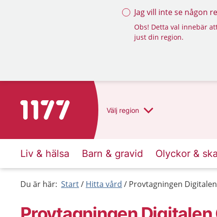
Jag vill inte se någon 
Obs! Detta val innebär att
just din region.
Till startsidan för 1177
Välj
region
Liv & hälsa
Barn & gravid
Olyckor & sk
Du är här:
Start
Hitta vård
Provtagningen Digitale
Provtagningen Digitalen