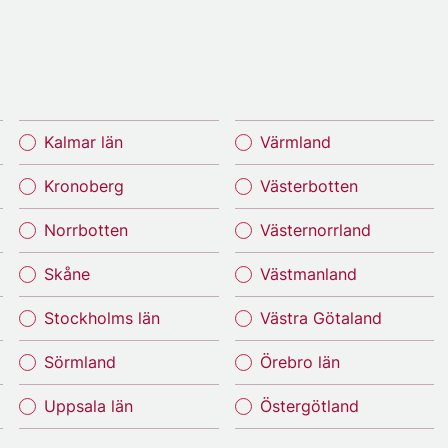
Kalmar län
Värmland
Kronoberg
Västerbotten
Norrbotten
Västernorrland
Skåne
Västmanland
Stockholms län
Västra Götaland
Sörmland
Örebro län
Uppsala län
Östergötland