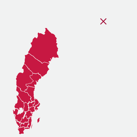
Stäng regionsvälj