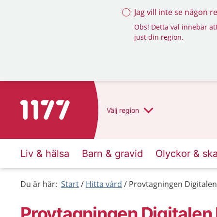
Jag vill inte se någon 
Obs! Detta val innebär att
just din region.
Till startsidan för 1177
Välj
region
Liv & hälsa
Barn & gravid
Olyckor & sk
Du är här:
Start
Hitta vård
Provtagningen Digitalen
Provtagningen Digitalen