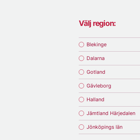
Välj region:
Blekinge
Dalarna
Gotland
Gävleborg
Halland
Jämtland Härjedalen
Jönköpings län