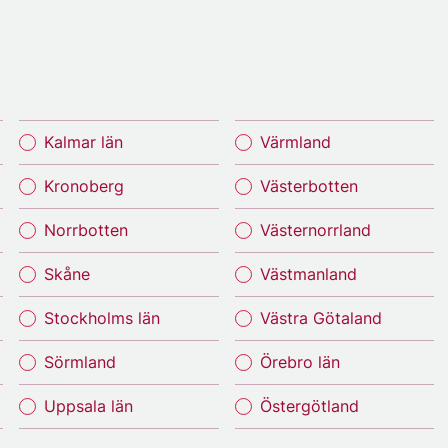
Kalmar län
Värmland
Kronoberg
Västerbotten
Norrbotten
Västernorrland
Skåne
Västmanland
Stockholms län
Västra Götaland
Sörmland
Örebro län
Uppsala län
Östergötland