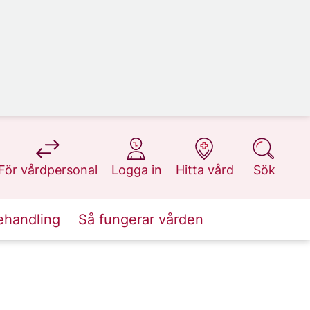
på 1177.se
på 1177.se
på 1177.se
på 1177.se
För vårdpersonal
Logga in
Hitta vård
Sök
ehandling
Så fungerar vården