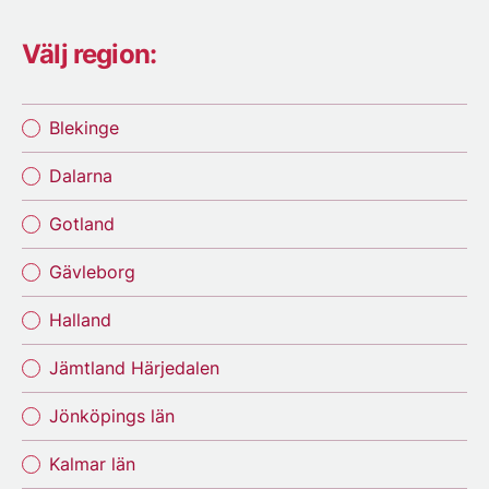
Välj region:
Blekinge
Dalarna
Gotland
Gävleborg
Halland
Jämtland Härjedalen
Jönköpings län
Kalmar län