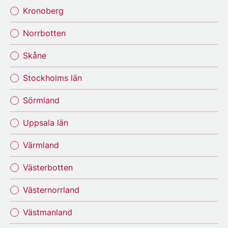
Kronoberg
Norrbotten
Skåne
Stockholms län
Sörmland
Uppsala län
Värmland
Västerbotten
Västernorrland
Västmanland