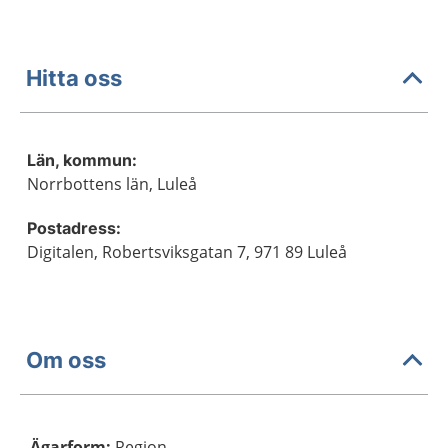
Hitta oss
Län, kommun:
Norrbottens län, Luleå
Postadress:
Digitalen, Robertsviksgatan 7, 971 89 Luleå
Om oss
Ägarform
:
Region