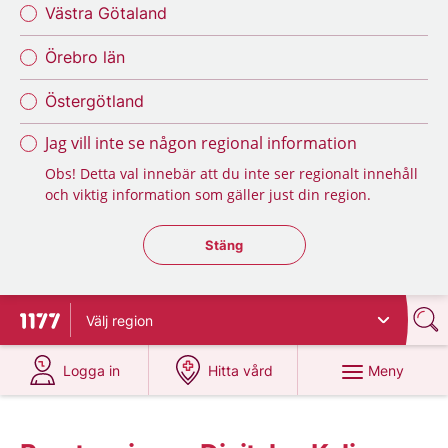
Västra Götaland
Örebro län
Östergötland
Jag vill inte se någon regional information
Obs! Detta val innebär att du inte ser regionalt innehåll
och viktig information som gäller just din region.
Stäng regionsväljaren
Stäng
Välj
region
Till startsidan för 1177
på 1177.se
på 1177.se
Meny
Logga in
Hitta vård