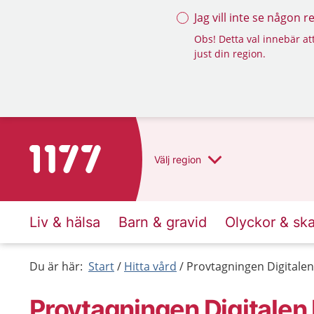
Jag vill inte se någon 
Obs! Detta val innebär att
just din region.
Till startsidan för 1177
Välj
region
Liv & hälsa
Barn & gravid
Olyckor & sk
Du är här:
Start
Hitta vård
Provtagningen Digitale
Provtagningen Digitalen