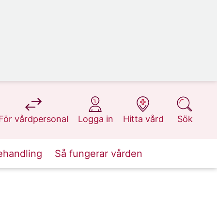
på 1177.se
på 1177.se
på 1177.se
på 1177.se
För vårdpersonal
Logga in
Hitta vård
Sök
ehandling
Så fungerar vården