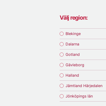
Välj region:
Blekinge
Dalarna
Gotland
Gävleborg
Halland
Jämtland Härjedalen
Jönköpings län