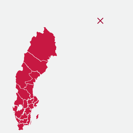
Stäng regionsvälj