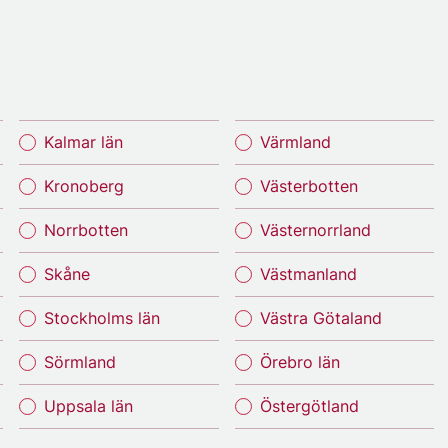
Kalmar län
Värmland
Kronoberg
Västerbotten
Norrbotten
Västernorrland
Skåne
Västmanland
Stockholms län
Västra Götaland
Sörmland
Örebro län
Uppsala län
Östergötland