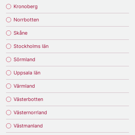
Kronoberg
Norrbotten
Skåne
Stockholms län
Sörmland
Uppsala län
Värmland
Västerbotten
Västernorrland
Västmanland