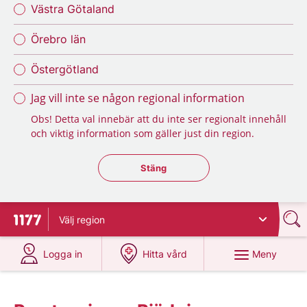
Västra Götaland
Örebro län
Östergötland
Jag vill inte se någon regional information
Obs! Detta val innebär att du inte ser regionalt innehåll
och viktig information som gäller just din region.
Stäng regionsväljaren
Stäng
Välj
region
Till startsidan för 1177
på 1177.se
på 1177.se
Meny
Logga in
Hitta vård