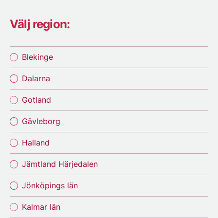
Välj region:
Blekinge
Dalarna
Gotland
Gävleborg
Halland
Jämtland Härjedalen
Jönköpings län
Kalmar län