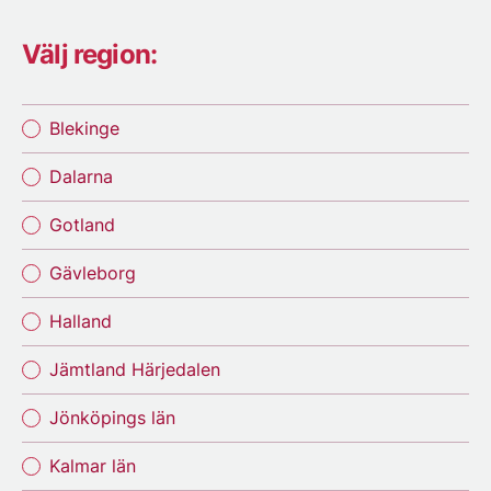
Välj region:
Blekinge
Dalarna
Gotland
Gävleborg
Halland
Jämtland Härjedalen
Jönköpings län
Kalmar län