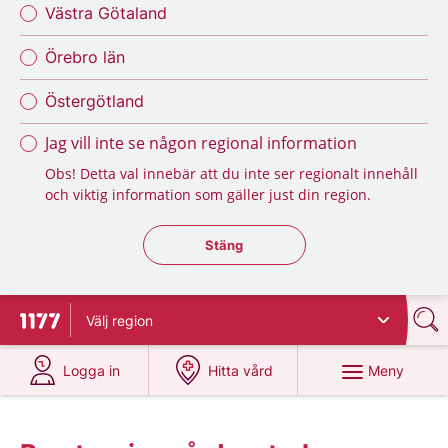
Västra Götaland
Örebro län
Östergötland
Jag vill inte se någon regional information
Obs! Detta val innebär att du inte ser regionalt innehåll
och viktig information som gäller just din region.
Stäng regionsväljaren
Stäng
Välj
region
Till startsidan för 1177
på 1177.se
på 1177.se
Meny
Logga in
Hitta vård