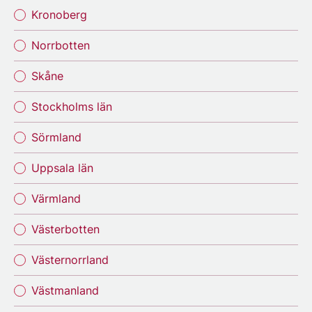
Kronoberg
Norrbotten
Skåne
Stockholms län
Sörmland
Uppsala län
Värmland
Västerbotten
Västernorrland
Västmanland