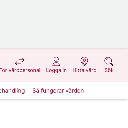
på 1177.se
på 1177.se
på 1177.se
på 1177.se
För vårdpersonal
Logga in
Hitta vård
Sök
ehandling
Så fungerar vården