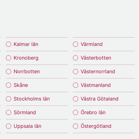
Kalmar län
Värmland
Kronoberg
Västerbotten
Norrbotten
Västernorrland
Skåne
Västmanland
Stockholms län
Västra Götaland
Sörmland
Örebro län
Uppsala län
Östergötland