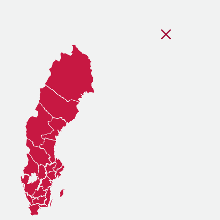
Stäng regionsvälj