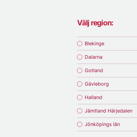
Välj region:
Blekinge
Dalarna
Gotland
Gävleborg
Halland
Jämtland Härjedalen
Jönköpings län