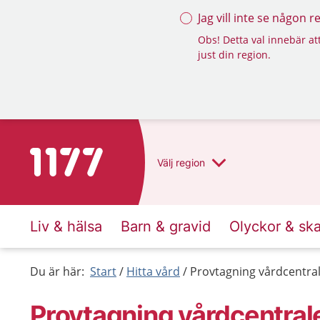
Jag vill inte se någon 
Obs! Detta val innebär att
just din region.
Till startsidan för 1177
Välj
region
Liv & hälsa
Barn & gravid
Olyckor & sk
Du är här:
Start
Hitta vård
Provtagning vårdcentral
Provtagning vårdcentrale