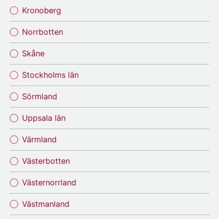
Kronoberg
Norrbotten
Skåne
Stockholms län
Sörmland
Uppsala län
Värmland
Västerbotten
Västernorrland
Västmanland