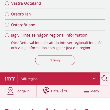
Västra Götaland
Örebro län
Östergötland
Jag vill inte se någon regional information
Obs! Detta val innebär att du inte ser regionalt innehåll
och viktig information som gäller just din region.
Stäng regionsväljaren
Stäng
Välj
region
Till startsidan för 1177
på 1177.se
på 1177.se
Meny
Logga in
Hitta vård