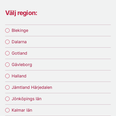
Välj region:
Blekinge
Dalarna
Gotland
Gävleborg
Halland
Jämtland Härjedalen
Jönköpings län
Kalmar län