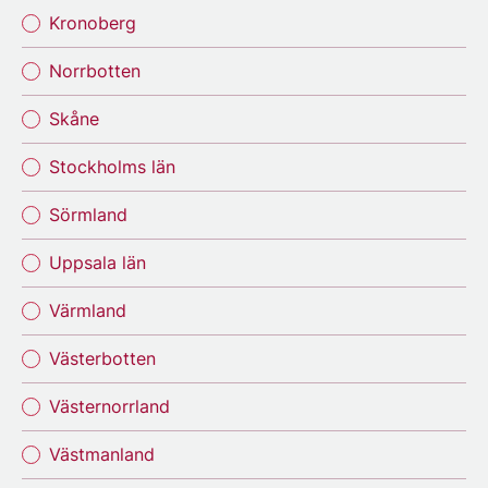
Kronoberg
Norrbotten
Skåne
Stockholms län
Sörmland
Uppsala län
Värmland
Västerbotten
Västernorrland
Västmanland