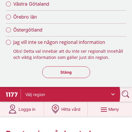
Västra Götaland
Örebro län
Östergötland
Jag vill inte se någon regional information
Obs! Detta val innebär att du inte ser regionalt innehåll
och viktig information som gäller just din region.
Stäng regionsväljaren
Stäng
Välj
region
Till startsidan för 1177
på 1177.se
på 1177.se
Meny
Logga in
Hitta vård