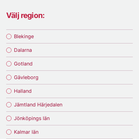
Välj region:
Blekinge
Dalarna
Gotland
Gävleborg
Halland
Jämtland Härjedalen
Jönköpings län
Kalmar län