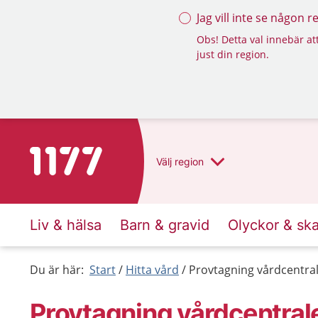
Jag vill inte se någon 
Obs! Detta val innebär att
just din region.
Till startsidan för 1177
Välj
region
Liv & hälsa
Barn & gravid
Olyckor & sk
Du är här:
Start
Hitta vård
Provtagning vårdcentra
Provtagning vårdcentral