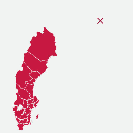
Stäng regionsvälj