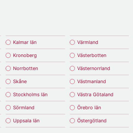
Kalmar län
Värmland
Kronoberg
Västerbotten
Norrbotten
Västernorrland
Skåne
Västmanland
Stockholms län
Västra Götaland
Sörmland
Örebro län
Uppsala län
Östergötland