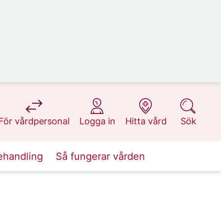
på 1177.se
på 1177.se
på 1177.se
på 1177.se
För vårdpersonal
Logga in
Hitta vård
Sök
ehandling
Så fungerar vården