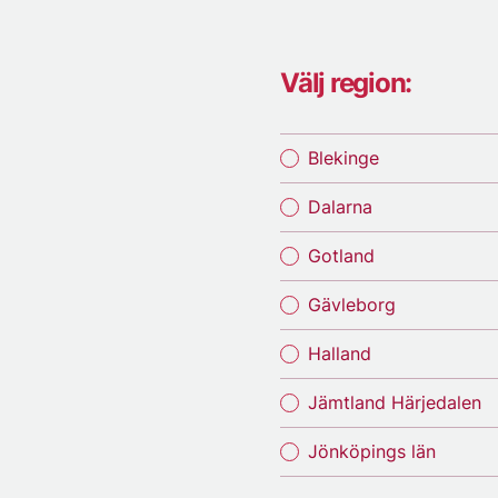
Välj region:
Blekinge
Dalarna
Gotland
Gävleborg
Halland
Jämtland Härjedalen
Jönköpings län